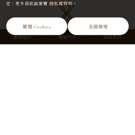
定，更多資訊請瀏覽
隱私權聲明
。
管理 Cookies
全部接受
嚴選建材
體驗門市
經典案例
系列產品
最新消息
工程諮詢
廠商合作
臺中市北屯區軍福十九路476號
themore.chan@gmail.com